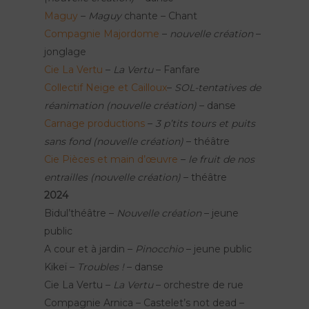
Maguy
–
Maguy
chante – Chant
Compagnie Majordome
–
nouvelle création
–
jonglage
Cie La Vertu
–
La Vertu
– Fanfare
Collectif Neige et Cailloux
–
SOL-tentatives de
réanimation
(nouvelle création)
– danse
Carnage productions
–
3 p’tits tours et puits
sans fond
(nouvelle création)
– théâtre
Cie Pièces et main d’œuvre
–
le fruit de nos
entrailles
(nouvelle création)
– théâtre
2024
Bidul’théâtre –
Nouvelle création
– jeune
public
A cour et à jardin –
Pinocchio
– jeune public
Kikeï –
Troubles !
– danse
Cie La Vertu –
La Vertu
– orchestre de rue
Compagnie Arnica – Castelet’s not dead –