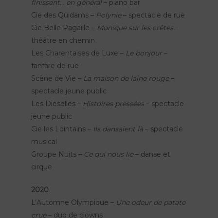
finissent… en général
– piano bar
Cie des Quidams –
Polynie
– spectacle de rue
Cie Belle Pagaille –
Monique sur les crêtes
–
théâtre en chemin
Les Charentaises de Luxe –
Le bonjour
–
fanfare de rue
Scène de Vie –
La maison de laine rouge
–
spectacle jeune public
Les Dieselles –
Histoires pressées
– spectacle
jeune public
Cie les Lointains –
Ils dansaient là
– spectacle
musical
Groupe Nuits –
Ce qui nous lie
– danse et
cirque
2020
L’Automne Olympique –
Une odeur de patate
crue
– duo de clowns