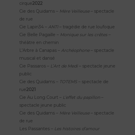
EN
cirque
2022
Cie des Quidams –
Mère Veilleuse
– spectacle
de rue
Cie Lapin34 –
ANTI
– tragédie de rue loufoque
Cie Belle Pagaille –
Monique sur les crêtes
–
théâtre en chemin
L’Arbre à Canapas –
Archéophone
– spectacle
musical et dansé
Cie Passaros –
L’Art de Medi
– spectacle jeune
public
Cie des Quidams –
TOTEMS
– spectacle de
rue
2021
Cie Au Long Court –
L’effet du papillon
–
spectacle jeune public
Cie des Quidams –
Mère Veilleuse
– spectacle
de rue
Les Passantes –
Les histoires d’amour