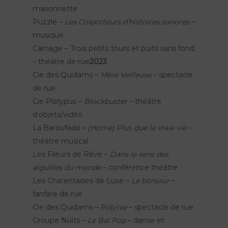
marionnette
Puzzle –
Les Colporteurs d’histoires sonores
–
musique
Carnage – Trois petits tours et puits sans fond
– théâtre de rue
2023
Nos spectacles
Cie des Quidams –
Mère Veilleuse
– spectacle
de rue
Lieu de résidence
Peau d’Âme
Cie Platypus –
Blockbuster
– théâtre
FierS à Cheval
d’objets/vidéo
Agenda
Le Grand R
La Baroufada –
(Home) Plus que la vraie vie
–
Rêve d’Herbert
Actions culturelles
La compagnie
théâtre musical
TOTEMS
Les Fileurs de Rêve –
Dans le sens des
Actualités
aiguilles du monde
– conférence théâtre
Les Pops
Les Charentaises de Luxe –
Le bonjour
–
Contact
Polynie
fanfare de rue
FR
Cie des Quidams –
Polynie
– spectacle de rue
Groupe Nuits –
Le Bal Pop
– danse et