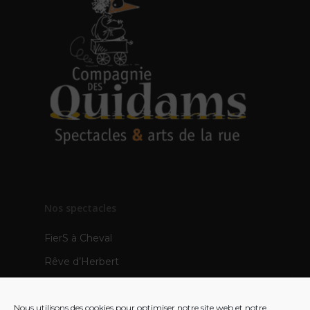
Nos spectacles
FierS à Cheval
Rêve d’Herbert
TOTEMS
Nous utilisons des cookies pour optimiser notre site web et notre
Les Pops