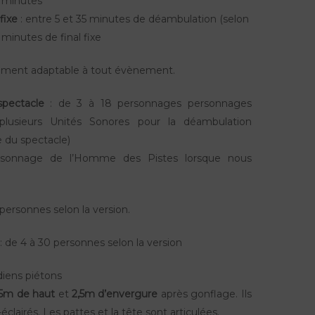
0 minutes
 fixe
: entre 5 et 35 minutes de déambulation (selon
 minutes de final fixe
ment adaptable à tout évènement.
spectacle
: de 3 à 18 personnages personnages
usieurs Unités Sonores pour la déambulation
e du spectacle)
rsonnage de l’Homme des Pistes lorsque nous
 personnes selon la version.
 de 4 à 30 personnes selon la version
iens piétons
,5m de haut
et
2,5m d’envergure
après gonflage. Ils
éclairés. Les pattes et la tête sont articulées.