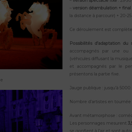
–
version spectacle fixe
: 25-3
–
version déambulation + final
la distance à parcourir) + 20-25
Ce déroulement est complète
Possibilités d’adaptation du 
accompagnés par une ou pl
(véhicules diffusant la musiqu
et accompagnés par le pe
présentons la partie fixe.
ne
Jauge publique : jusqu’à 5000
Nombre d’artistes en tournée :
Avant métamorphose : coméd
Les personnages mesurent
3
se gonflent à l’air et sont auto-