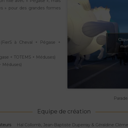
on fixe avec « Pégase », mais
s » pour des grandes formes
Cliqu
 (FierS à Cheval + Pégase +
mark
 Pégase + TOTEMS + Méduses)
 + Méduses)
Parade
Equipe de création
uteurs
Hal Collomb, Jean-Baptiste Duperray & Géraldine Clém