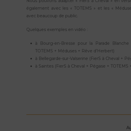
Nous pouvons adapter « FierS à Cheval » en versi
également avec les « TOTEMS » et les « Méduse
avec beaucoup de public.
Quelques exemples en vidéo :
à Bourg-en-Bresse pour la Parade Blanche
TOTEMS + Méduses + Rêve d’Herbert)
à Bellegarde-sur-Valserine (FierS à Cheval +
à Saintes (FierS à Cheval + Pégase + TOTEMS
A