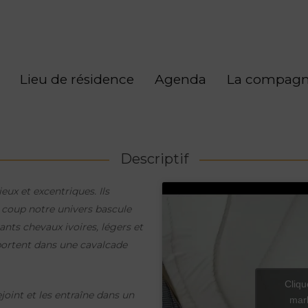
Lieu de résidence
Agenda
La compagn
Descriptif
x et excentriques. Ils
à coup notre univers bascule
ants chevaux ivoires, légers et
ortent dans une cavalcade
Cliqu
joint et les entraîne dans un
mark