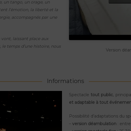
, un tango, un orage, un
t l’émotion, la liberté et la
nergie, accompagnés par une
 vont, laissant place aux
 le temps d’une histoire, nous
Version déa
Informations
Spectacle
tout public
, princi
et adaptable à tout événeme
Possibilité d’adaptations du sp
–
version déambulation
: entr