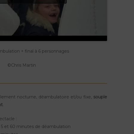
mbulation + final à 6 personnages
©Chris Martin
palement nocturne, déambulatoire et/ou fixe,
souple
nt
.
ectacle :
e 5 et 60 minutes de déambulation