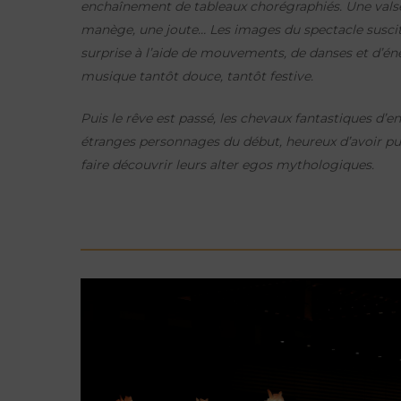
enchaînement de tableaux chorégraphiés. Une valse
manège, une joute… Les images du spectacle susciten
surprise à l’aide de mouvements, de danses et d’é
musique tantôt douce, tantôt festive.
Puis le rêve est passé, les chevaux fantastiques d’en
étranges personnages du début, heureux d’avoir pu,
faire découvrir leurs alter egos mythologiques.