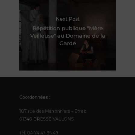
Les Pops
Contact
Polynie
Next Post
FR
Répétition publique "Mère
Veilleuse" au Domaine de la
EN
Garde
Coordonnées :
187 rue des Marronniers – Etrez
01340 BRESSE VALLONS
Tél. 04 74 47 95 49