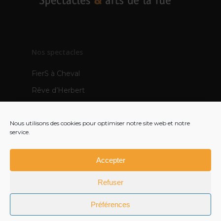
Nos spectacles
FierS à Cheval
Rêve d’Herbert
TOTEMS
Nous utilisons des cookies pour optimiser notre site web et notre
Les Pops
service.
Mère Veilleuse – création 2021
Polynie – création 2022
Accepter
FR
Refuser
EN
Préférences