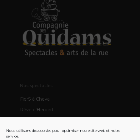
Nos spectacles
FierS à Cheval
Rêve d’Herbert
TOTEMS
Nous utilisons des cookies pour optimiser notre site web et notre
Les Pops
service.