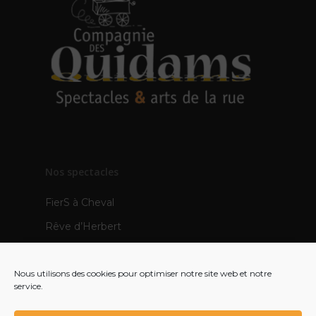
Nos spectacles
FierS à Cheval
Rêve d’Herbert
TOTEMS
Nous utilisons des cookies pour optimiser notre site web et notre
Les Pops
service.
Mère Veilleuse – création 2021