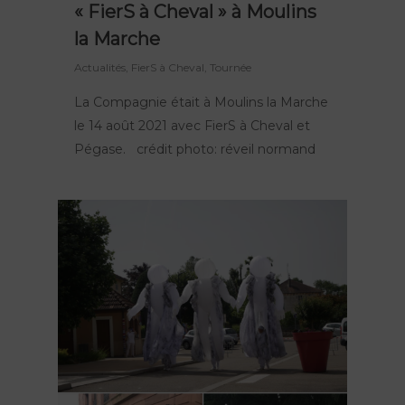
« FierS à Cheval » à Moulins
la Marche
Actualités
,
FierS à Cheval
,
Tournée
La Compagnie était à Moulins la Marche
Nos spectacles
le 14 août 2021 avec FierS à Cheval et
Lieu de résidence
Peau d’Âme
Pégase. crédit photo: réveil normand
FierS à Cheval
Agenda
Le Grand R
Rêve d’Herbert
Actions culturelles
La compagnie
TOTEMS
Actualités
Les Pops
Contact
Polynie
FR
EN