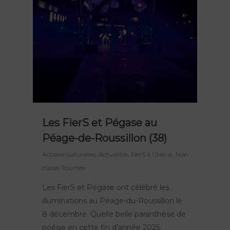
Nos spectacles
Lieu de résidence
Peau d’Âme
FierS à Cheval
Agenda
Le Grand R
Rêve d’Herbert
Actions culturelles
La compagnie
TOTEMS
Actualités
Les Pops
Contact
Polynie
Les FierS et Pégase au
FR
Péage-de-Roussillon (38)
Actions culturelles
,
Actualités
,
FierS à Cheval
,
Non
EN
classé
,
Tournée
Les FierS et Pégase ont célébré les
illuminations au Péage-du-Roussillon le
8 décembre. Quelle belle paranthèse de
poésie en cette fin d’année 2025.