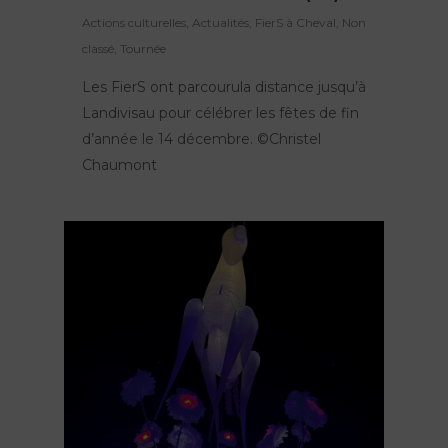
Actions culturelles
,
Actualités
,
FierS à Cheval
,
Non
classé
,
Tournée
Les FierS ont parcourula distance jusqu’à
Landivisau pour célébrer les fêtes de fin
d’année le 14 décembre. ©Christel
Chaumont