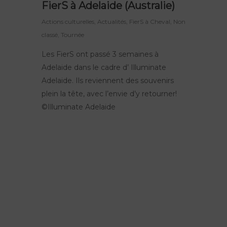
FierS à Adelaide (Australie)
Actions culturelles
,
Actualités
,
FierS à Cheval
,
Non
classé
,
Tournée
Les FierS ont passé 3 semaines à
Adelaide dans le cadre d’ Illuminate
Adelaide. Ils reviennent des souvenirs
plein la tête, avec l’envie d’y retourner!
©Illuminate Adelaide