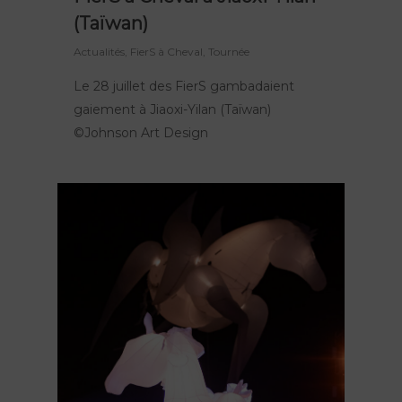
(Taïwan)
Actualités
,
FierS à Cheval
,
Tournée
Le 28 juillet des FierS gambadaient
gaiement à Jiaoxi-Yilan (Taïwan)
©Johnson Art Design