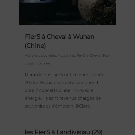
FierS à Cheval à Wuhan
(Chine)
Actions culturelles
,
Actualités
,
FierS à Cheval
,
Non
classé
,
Tournée
Deux de nos FierS ont célébré l’année
2026 à Wuhan aux côtés de Chen LI
pour 2 concerts d’une incroyable
énergie. Ils sont revenus chargés de
souvenirs et d’émotion. ©Claire
les FierS à Landivisiau (29)