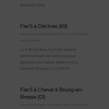
©Bastien Rolly
FierS à Décines (69)
Actions culturelles
,
Actualités
,
FierS à Cheval
,
Non
classé
,
Tournée
Le 6 décembre, nos FierS étaient
définitivement de sortie puisque
quelques-uns éaient également à
Décines! ©Gaetan CLEMENT
FierS à Cheval à Bourg-en-
Bresse (01)
Actions culturelles
,
Actualités
,
FierS à Cheval
,
Non