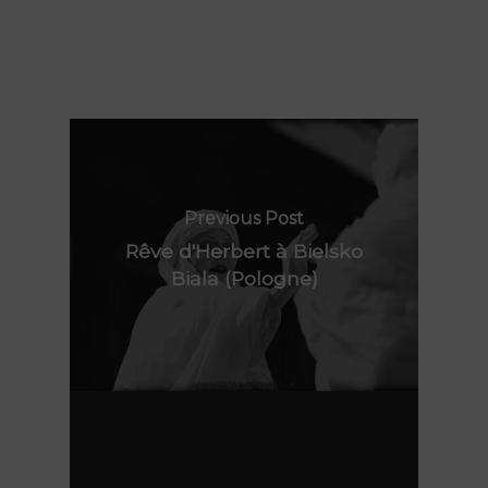
Contact
Polynie
FR
EN
Previous Post
Rêve d'Herbert à Bielsko
Biala (Pologne)