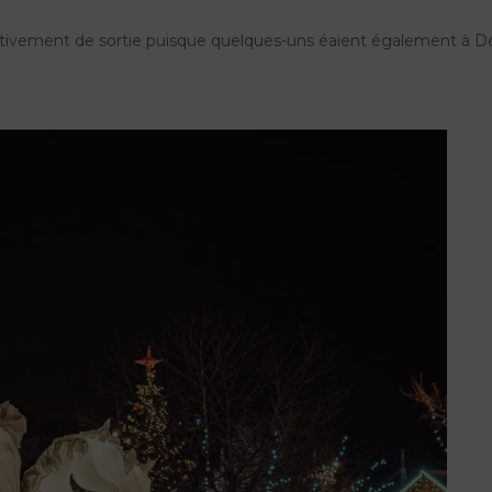
itivement de sortie puisque quelques-uns éaient également à D