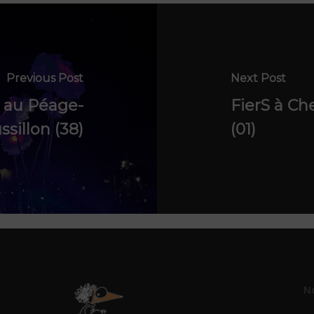
Previous Post
Next Post
e au Péage-
FierS à Ch
sillon (38)
(01)
N