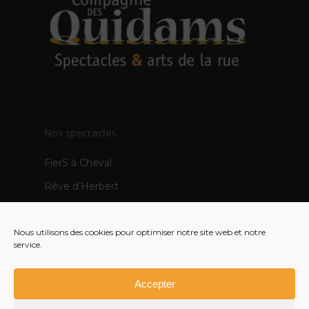
Nos spectacles
FierS à Cheval
Rêve d’Herbert
TOTEMS
Nous utilisons des cookies pour optimiser notre site web et notre
Les Pops
service.
Mère Veilleuse – création 2021
Polynie – création 2022
Accepter
FR