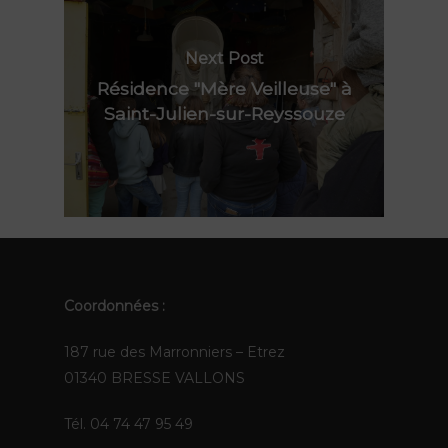
Les Pops
Contact
Polynie
Next Post
FR
Résidence "Mère Veilleuse" à
Saint-Julien-sur-Reyssouze
EN
Coordonnées :
187 rue des Marronniers – Etrez
01340 BRESSE VALLONS
Tél. 04 74 47 95 49