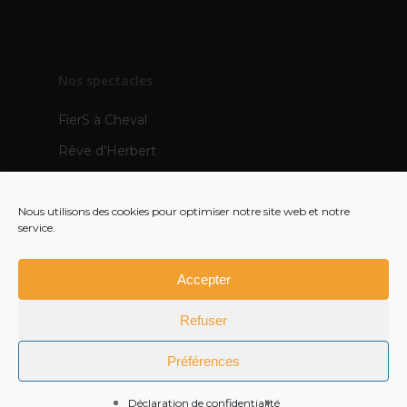
Nos spectacles
FierS à Cheval
Rêve d’Herbert
TOTEMS
Nous utilisons des cookies pour optimiser notre site web et notre
Les Pops
service.
Mère Veilleuse – création 2021
Polynie – création 2022
Accepter
FR
Refuser
EN
Préférences
Déclaration de confidentialité