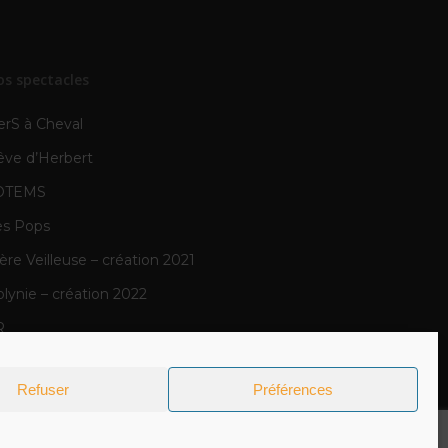
os spectacles
erS à Cheval
êve d’Herbert
OTEMS
es Pops
re Veilleuse – création 2021
lynie – création 2022
R
N
Refuser
Préférences