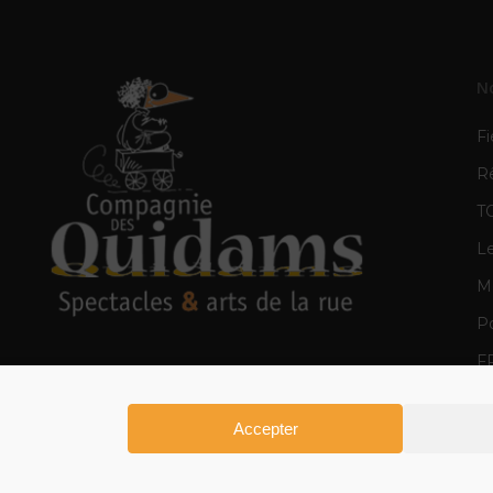
N
Fi
R
T
L
Mè
Po
F
E
Accepter