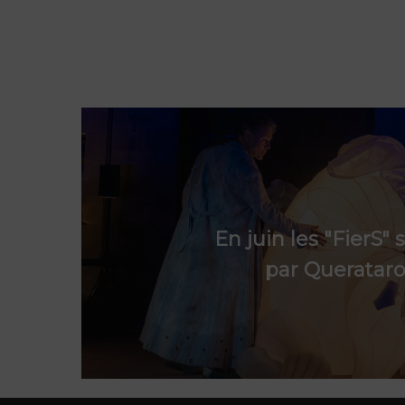
En juin les "FierS"
par Queratar