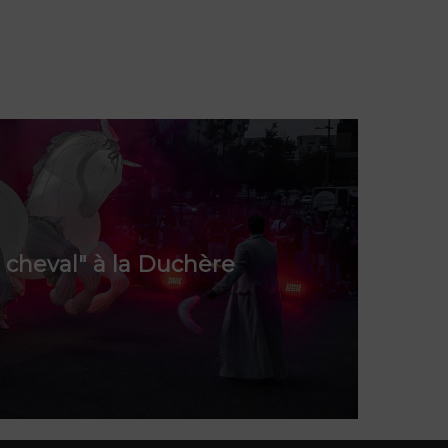
à cheval" à la Duchère
)