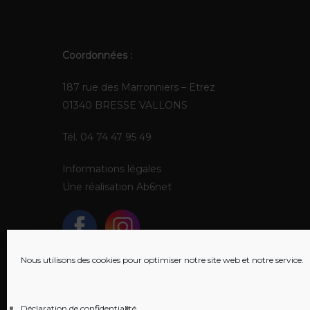
Coordonnées :
187 rue des Marronniers – Etrez
01340 BRESSE VALLONS
Tél. 04 74 47 95 49
Informations légales
Une réalisation
Ab6net
Nous utilisons des cookies pour optimiser notre site web et notre service.
Déclaration de confidentialité