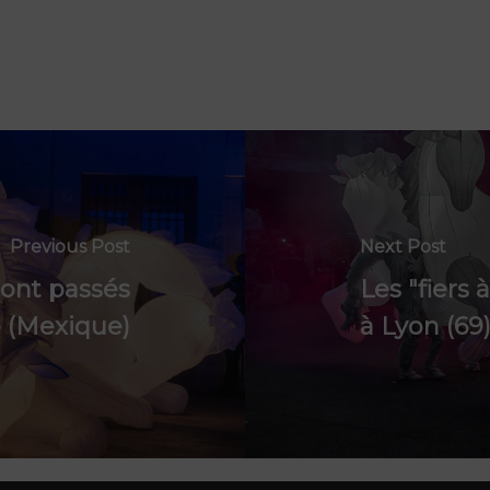
Previous Post
Next Post
 sont passés
Les "fiers 
o (Mexique)
à Lyon (69