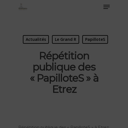
Actualités
Le Grand R
PapilloteS
Répétition
publique des
« PapilloteS » à
Etrez
Répétition publique des « PapilloteS » à Etrez