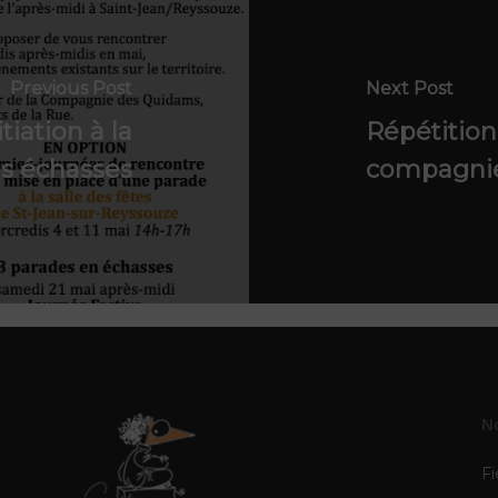
Previous Post
Next Post
tiation à la
Répétition
es échasses
compagnie
N
Fi