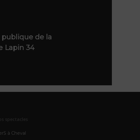
 publique de la
 Lapin 34
os spectacles
erS à Cheval