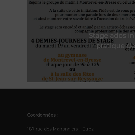
Stage ados ini
pratique d
Coordonnées :
187 rue des Marronniers – Etrez