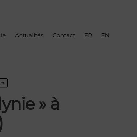
ie
Actualités
Contact
FR
EN
ier
ynie » à
)