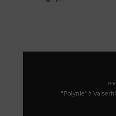
personnes.
Pre
"Polynie" à Valserh