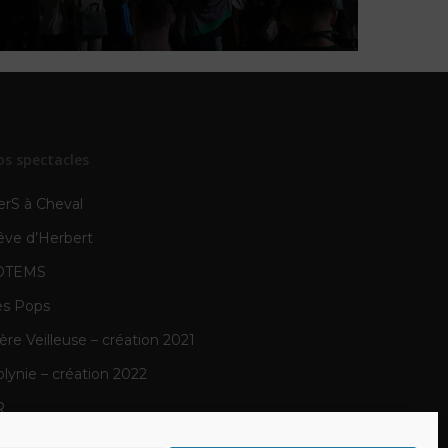
os spectacles
erS à Cheval
êve d’Herbert
OTEMS
es Pops
re Veilleuse – création 2021
lynie – création 2022
R
N