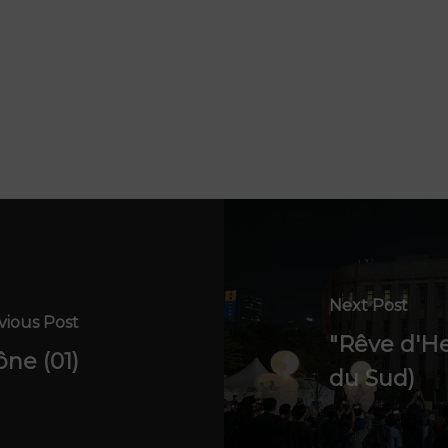
Next Post
vious Post
"Rêve d'He
ône (01)
du Sud)