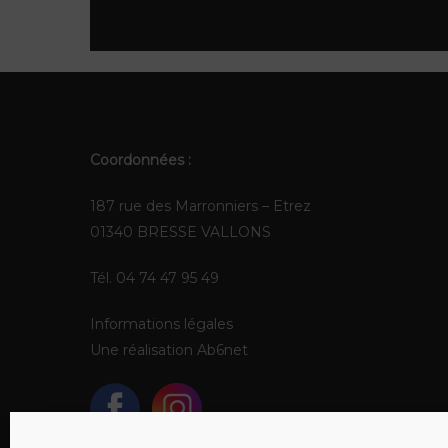
Coordonnées :
187 rue des Marronniers – Etrez
01340 BRESSE VALLONS
Tél. 04 74 47 95 49
Informations légales
Une réalisation
Ab6net