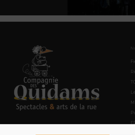
N
Fi
R
T
L
Mè
Po
F
E