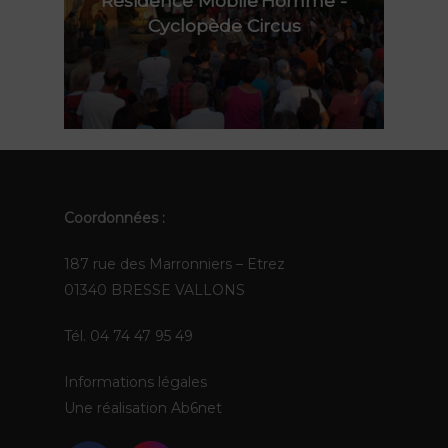
Résidence Mobile'Homme -
Polynie
Cyclopède Circus
FR
EN
Coordonnées :
187 rue des Marronniers – Etrez
01340 BRESSE VALLONS
Tél. 04 74 47 95 49
Informations légales
Une réalisation
Ab6net