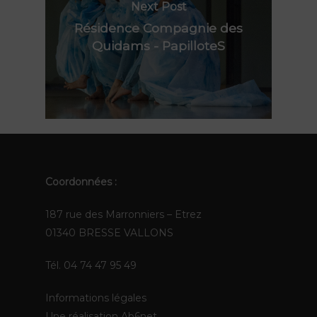
Contact
Next Post
Polynie
Résidence Compagnie des
FR
Quidams - PapilloteS
EN
Coordonnées :
187 rue des Marronniers – Etrez
01340 BRESSE VALLONS
Tél. 04 74 47 95 49
Informations légales
Une réalisation
Ab6net