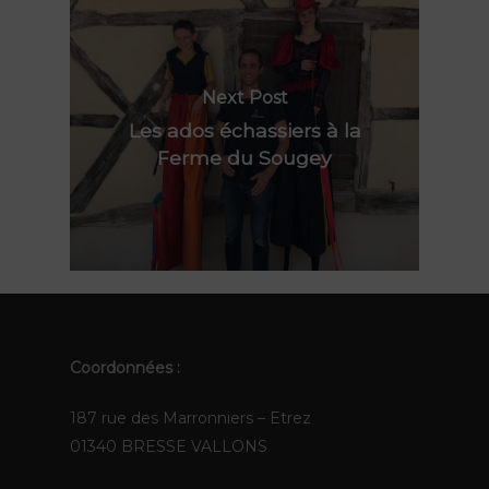
Actualités
Les Pops
Contact
Polynie
FR
Next Post
Les ados échassiers à la
EN
Ferme du Sougey
Coordonnées :
187 rue des Marronniers – Etrez
01340 BRESSE VALLONS