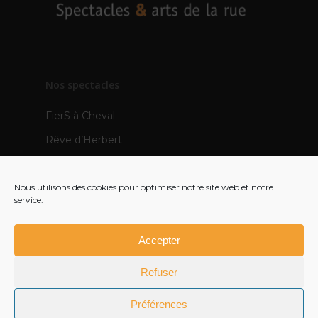
Nos spectacles
FierS à Cheval
Rêve d’Herbert
TOTEMS
Nous utilisons des cookies pour optimiser notre site web et notre
Les Pops
service.
Mère Veilleuse – création 2021
Polynie – création 2022
Accepter
FR
Refuser
EN
Préférences