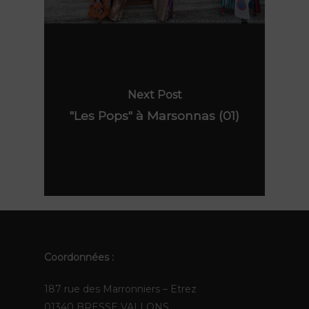
TOTEMS
Actualités
Les Pops
Contact
Polynie
FR
Next Post
EN
"Les Pops" à Marsonnas (01)
Coordonnées :
187 rue des Marronniers – Etrez
01340 BRESSE VALLONS