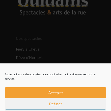
Nos spectacles
FierS à Cheval
Rêve d’Herbert
TOTEMS
Nous utilisons des cookies pour optimiser notre site web et notre
Les Pops
service.
Mère Veilleuse – création 2021
Polynie – création 2022
Accepter
FR
Refuser
EN