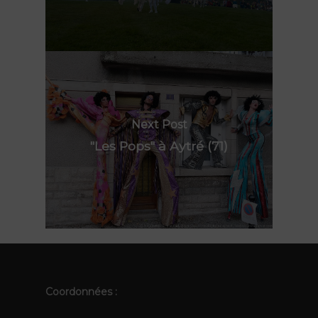
La compagnie
TOTEMS
Actualités
Les Pops
Contact
Polynie
FR
EN
Next Post
"Les Pops" à Aytré (71)
Coordonnées :