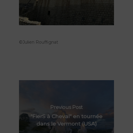
©Julien Rouffignat
Nos spectacles
Lieu de résidence
Peau d’Âme
Previous Post
"FierS à Cheval" en tournée
FierS à Cheval
Agenda
Le Grand R
dans le Vermont (USA)
Rêve d’Herbert
Actions culturelles