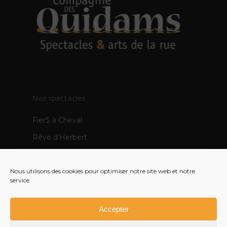
Nos spectacles
FierS à Cheval
Rêve d’Herbert
TOTEMS
Nous utilisons des cookies pour optimiser notre site web et notre
Les Pops
service.
Mère Veilleuse – création 2021
Polynie – création 2022
Accepter
FR