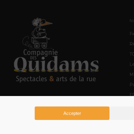
N
Fi
R
T
L
Mè
Po
F
E
Accepter