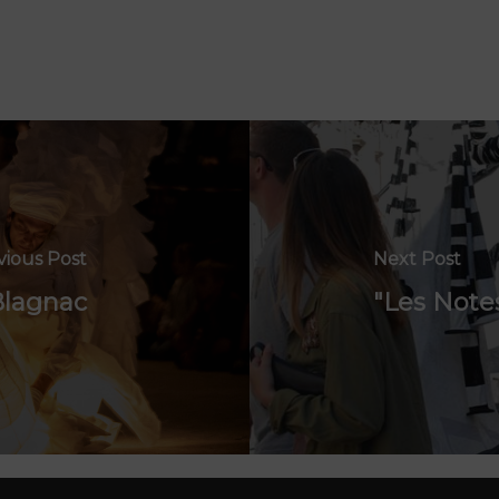
vious Post
Next Post
Blagnac
"Les Note