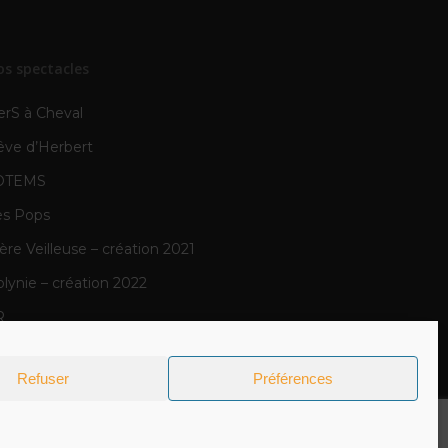
os spectacles
erS à Cheval
êve d’Herbert
OTEMS
es Pops
re Veilleuse – création 2021
lynie – création 2022
R
N
Refuser
Préférences