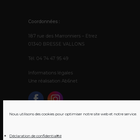
Coordonnées :
187 rue des Marronniers – Etrez
01340 BRESSE VALLONS
Tél. 04 74 47 95 49
Informations légales
Une réalisation
Ab6net
Nous utilisons des cookies pour optimiser notre site web et notre service.
Déclaration de confidentialité