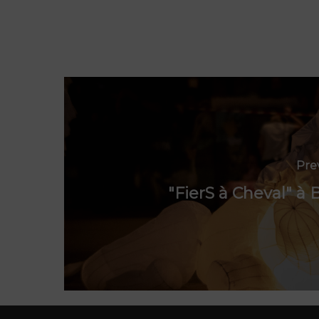
Pre
"FierS à Cheval" à 