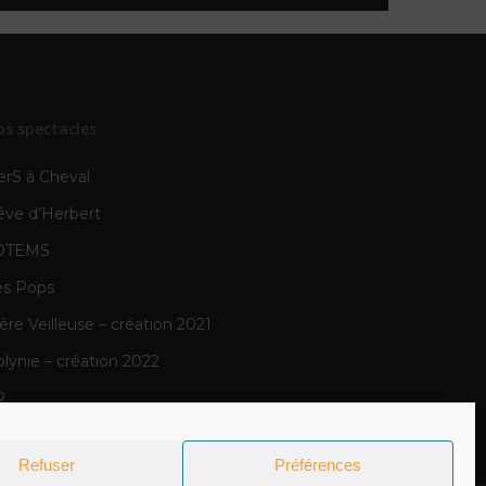
os spectacles
erS à Cheval
êve d’Herbert
OTEMS
es Pops
re Veilleuse – création 2021
lynie – création 2022
R
N
Refuser
Préférences