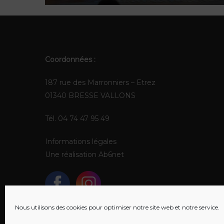
Coordonnées :
187 rue des Marronniers – Etrez
01340 BRESSE VALLONS
Tél. 04 74 47 95 49
Informations légales
Une réalisation
Ab6net
Nous utilisons des cookies pour optimiser notre site web et notre service.