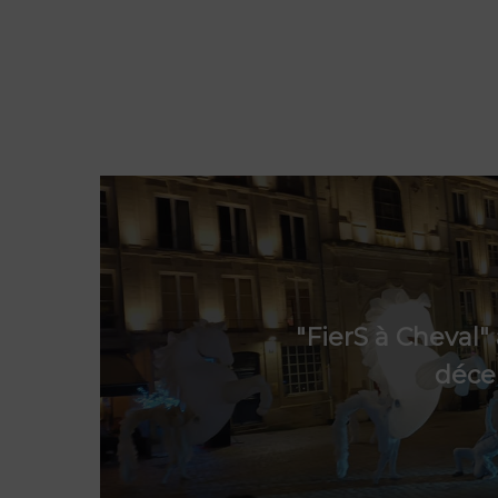
"FierS à Cheval"
déce