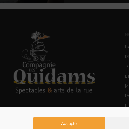
N
Fi
R
T
L
Mè
Po
F
E
Accepter