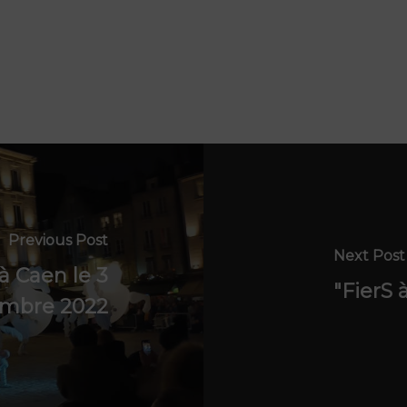
Previous Post
Next Post
 à Caen le 3
"FierS 
mbre 2022