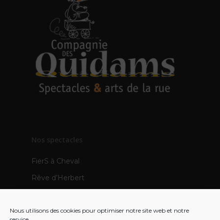
Nos spectacles
FierS à Cheval
Rêve d’Herbert
TOTEMS
Nous utilisons des cookies pour optimiser notre site web et notre
Les Pops
service.