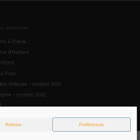
os spectacles
erS à Cheval
êve d’Herbert
OTEMS
es Pops
re Veilleuse – création 2021
lynie – création 2022
R
N
Refuser
Préférences