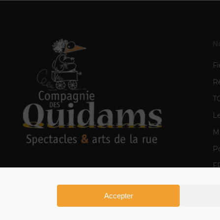
N
Fi
R
T
L
Mè
Po
F
E
Accepter