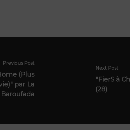
Previous Post
Next Post
"Home (Plus
"FierS à Ch
vie)" par La
(28)
Baroufada