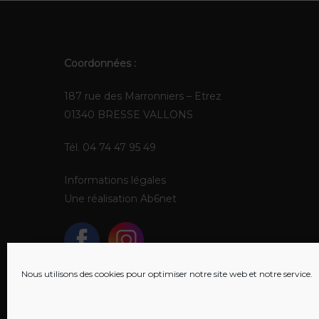
Coordonnées :
187 rue des Marronniers – Etrez
01340 BRESSE VALLONS
Tél. 04 74 47 95 49
Informations légales
Une réalisation
Ab6net
Nous utilisons des cookies pour optimiser notre site web et notre service.