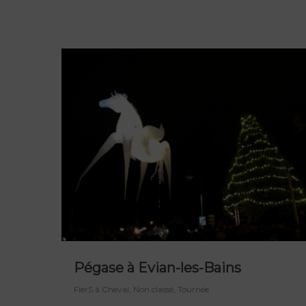
Pégase à Evian-les-Bains
FierS à Cheval
,
Non classé
,
Tournée