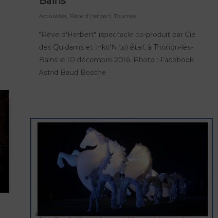
Bains
Actualités
,
Rêve d'Herbert
,
Tournée
"Rêve d'Herbert" (spectacle co-produit par Cie
des Quidams et Inko'Nito) était à Thonon-les-
Bains le 10 décembre 2016. Photo : Facebook
Astrid Baud Bosche