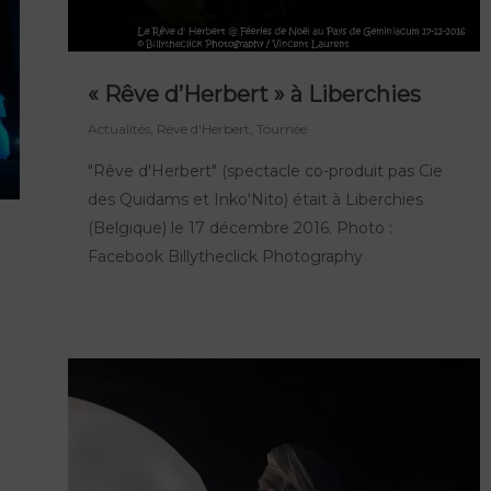
« Rêve d’Herbert » à Liberchies
Actualités
,
Rêve d'Herbert
,
Tournée
"Rêve d'Herbert" (spectacle co-produit pas Cie
des Quidams et Inko'Nito) était à Liberchies
(Belgique) le 17 décembre 2016. Photo :
Facebook Billytheclick Photography