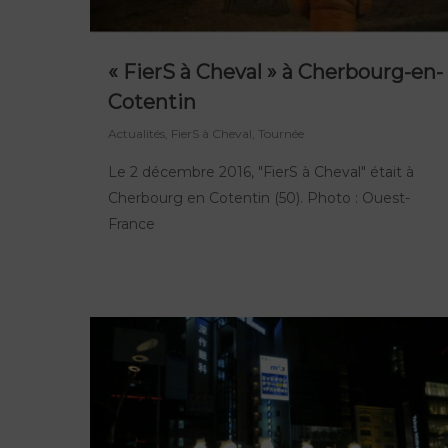
« FierS à Cheval » à Cherbourg-en-
Cotentin
Actualités
,
FierS à Cheval
,
Tournée
Le 2 décembre 2016, "FierS à Cheval" était à
Cherbourg en Cotentin (50). Photo : Ouest-
France