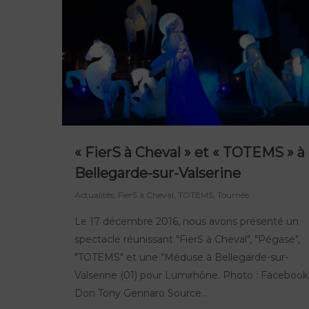
« FierS à Cheval » et « TOTEMS » à
Bellegarde-sur-Valserine
Actualités
,
FierS à Cheval
,
TOTEMS
,
Tournée
Le 17 décembre 2016, nous avons présenté un
spectacle réunissant "FierS à Cheval", "Pégase",
"TOTEMS" et une "Méduse à Bellegarde-sur-
Valserine (01) pour Lumirhône. Photo : Facebook
Don Tony Gennaro Source...