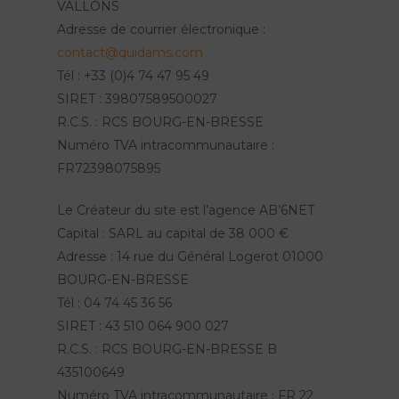
VALLONS
Adresse de courrier électronique :
contact@quidams.com
Tél : +33 (0)4 74 47 95 49
SIRET : 39807589500027
R.C.S. : RCS BOURG-EN-BRESSE
Numéro TVA intracommunautaire :
FR72398075895
Le Créateur du site est l’agence AB’6NET
Capital : SARL au capital de 38 000 €
Adresse : 14 rue du Général Logerot 01000
BOURG-EN-BRESSE
Tél : 04 74 45 36 56
SIRET : 43 510 064 900 027
R.C.S. : RCS BOURG-EN-BRESSE B
435100649
Numéro TVA intracommunautaire : FR 22