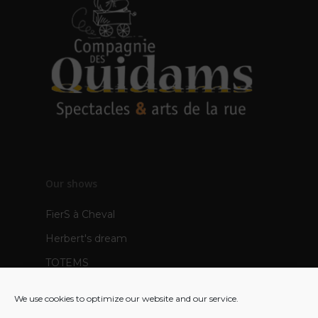
Our shows
FierS à Cheval
Herbert's dream
TOTEMS
The Pops
We use cookies to optimize our website and our service.
Mère Veilleuse - creation 2021