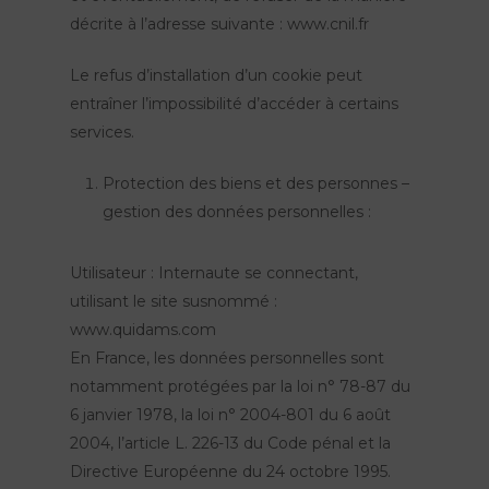
décrite à l’adresse suivante : www.cnil.fr
Le refus d’installation d’un cookie peut
entraîner l’impossibilité d’accéder à certains
services.
Our shows
Place of residence
Peau d’Âme
Protection des biens et des personnes –
gestion des données personnelles :
FierS à Cheval
Agenda
The Big R
Herbert's dream
Cultural actions
Utilisateur : Internaute se connectant,
The company
utilisant le site susnommé :
TOTEMS
News
www.quidams.com
The Pops
En France, les données personnelles sont
Contact
notamment protégées par la loi n° 78-87 du
Polynie
FR
6 janvier 1978, la loi n° 2004-801 du 6 août
2004, l’article L. 226-13 du Code pénal et la
EN
Directive Européenne du 24 octobre 1995.