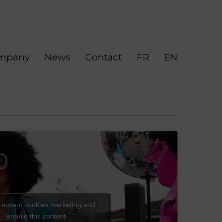
mpany
News
Contact
FR
EN
o accept cookies marketing and
enable this content