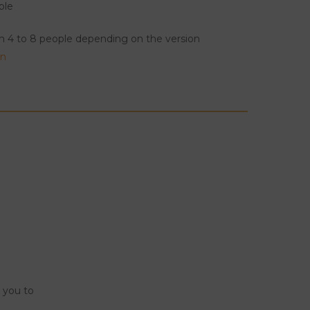
ple
om 4 to 8 people depending on the version
on
k you to