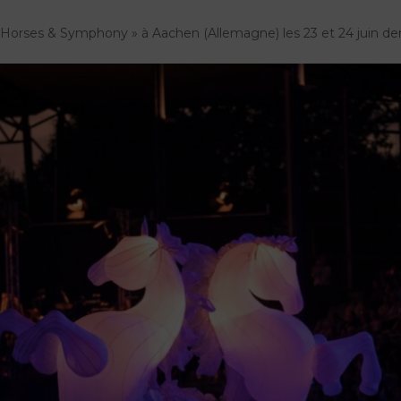
« Horses & Symphony » à Aachen (Allemagne) les 23 et 24 juin der