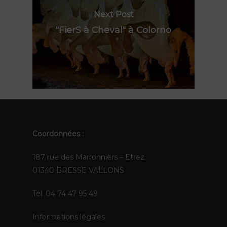
Contact
Polynie
Next Post
FR
"FierS à Cheval" à Colorno
EN
Coordonnées :
187 rue des Marronniers – Etrez
01340 BRESSE VALLONS
Tél. 04 74 47 95 49
Informations légales