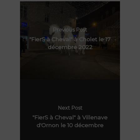
Previous Post
"FierS à Cheval" à Cholet le 17
décembre 2022
Nos spectacles
Lieu de résidence
Peau d’Âme
FierS à Cheval
Agenda
Le Grand R
Rêve d’Herbert
Actions culturelles
La compagnie
TOTEMS
Next Post
Actualités
"FierS à Cheval" à Villenave
Les Pops
Contact
d'Ornon le 10 décembre
Polynie
FR