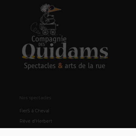
Nos spectacles
FierS à Cheval
Rêve d’Herbert
TOTEMS