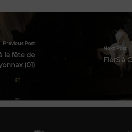
Previous Post
Next Post
 la fête de
FierS à 
Oyonnax (01)