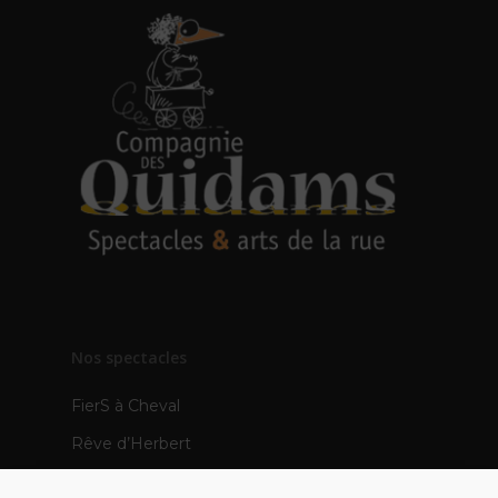
Nos spectacles
FierS à Cheval
Rêve d’Herbert
TOTEMS