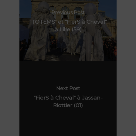
Previous Post
"TOTEMS" et "FierS à Cheval"
à Lille (59)
Nos spectacles
Lieu de résidence
Peau d’Âme
FierS à Cheval
Agenda
Le Grand R
Rêve d’Herbert
Actions culturelles
La compagnie
Next Post
TOTEMS
"FierS à Cheval" à Jassan-
Actualités
Riottier (01)
Les Pops
Contact
Polynie
FR