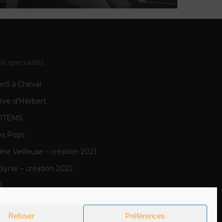
os spectacles
erS à Cheval
êve d’Herbert
OTEMS
es Pops
re Veilleuse – création 2021
lynie – création 2022
R
N
Refuser
Préférences