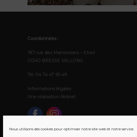
Coordonnées :
187 rue des Marronniers – Etrez
01340 BRESSE VALLONS
Tél. 04 74 47 95 49
Informations légales
Une réalisation
Ab6net
Nous utilisons des cookies pour optimiser notre site web et notre service.