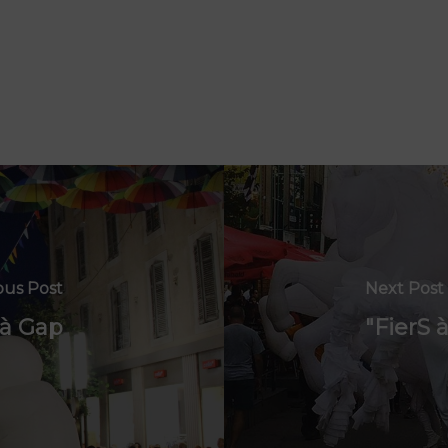
ous Post
Next Post
 à Gap
"FierS 