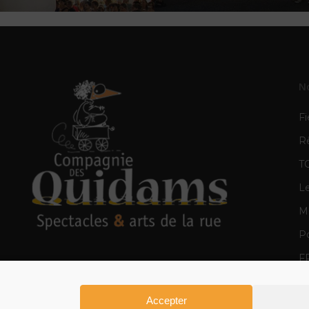
N
Fi
R
T
L
Mè
Po
F
E
Accepter