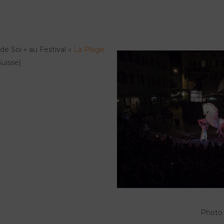
 de Soi » au Festival «
La Plage
uisse)
Photo 