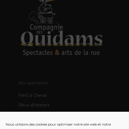
Nos spectacles
FierS à Cheval
Rêve d’Herbert
TOTEMS
Nous utilisons des cookies pour optimiser notre site web et notre
Les Pops