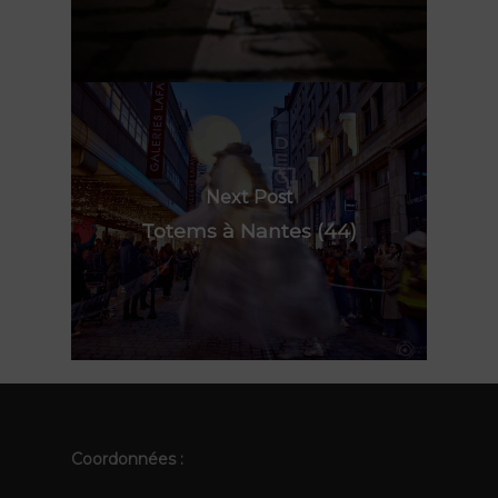
La compagnie
TOTEMS
Actualités
Les Pops
Contact
Polynie
FR
EN
Next Post
Totems à Nantes (44)
Coordonnées :