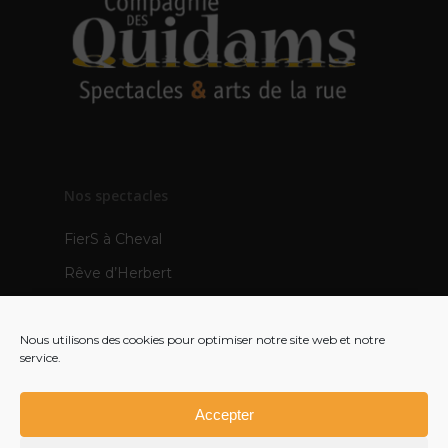
Nos spectacles
FierS à Cheval
Rêve d’Herbert
TOTEMS
Nous utilisons des cookies pour optimiser notre site web et notre
Les Pops
service.
Mère Veilleuse – création 2021
Polynie – création 2022
Accepter
FR