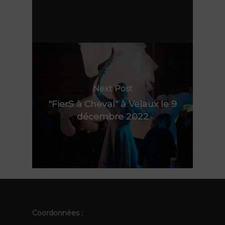
La compagnie
TOTEMS
Actualités
Les Pops
Contact
Polynie
FR
EN
Next Post
"FierS à Cheval" à Velaux le 9
décembre 2022
Coordonnées :