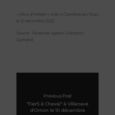
« Rêve d’Herbert » était à Chambray-les-Tours
le 10 décembre 2022.
Source : Facebook Agathe Champion-
Guénand
Nos spectacles
Lieu de résidence
Peau d’Âme
Previous Post
FierS à Cheval
"FierS à Cheval" à Villenave
Agenda
Le Grand R
d'Ornon le 10 décembre
Rêve d’Herbert
Actions culturelles