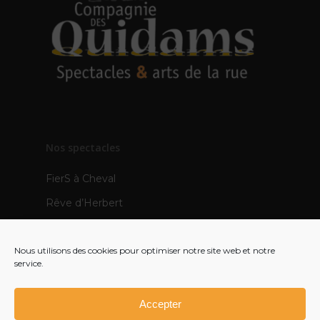
Nos spectacles
FierS à Cheval
Rêve d’Herbert
TOTEMS
Nous utilisons des cookies pour optimiser notre site web et notre
Les Pops
service.
Mère Veilleuse – création 2021
Polynie – création 2022
Accepter