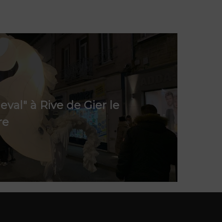
eval" à Rive de Gier le
re