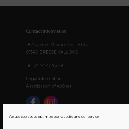
Contact information:
187 rue des Marronniers - Etrez
01340 BRESSE VALLONS
Tel. 04 74 47 95 49
Legal information
A realization of
Ab6net
We use cookies to optimize our website and our service.