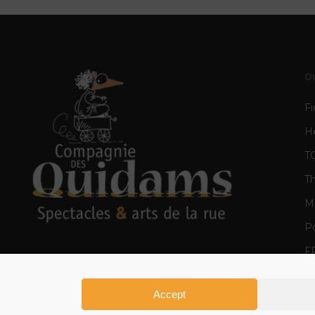
O
Fi
H
T
T
Mè
Po
F
E
Accept