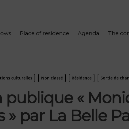
hows
Place of residence
Agenda
The co
tions culturelles
Non classé
Résidence
Sortie de chan
n publique « Moniq
s » par La Belle Pa