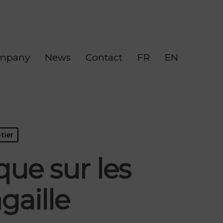
mpany
News
Contact
FR
EN
tier
ue sur les
gaille