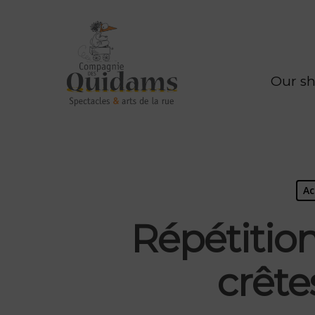
Our s
Ac
Répétitio
crête