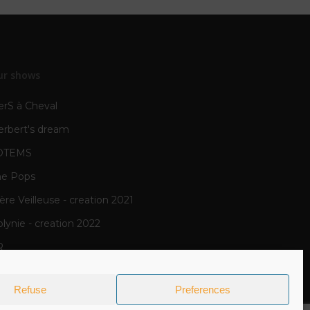
ur shows
erS à Cheval
erbert's dream
OTEMS
he Pops
re Veilleuse - creation 2021
lynie - creation 2022
R
N
Refuse
Preferences