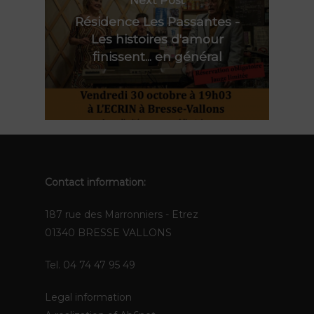
Next Post
Contact
Polynie
Résidence Les Passantes -
FR
Les histoires d'amour
finissent... en général
EN
Contact information:
187 rue des Marronniers - Etrez
01340 BRESSE VALLONS
Tel. 04 74 47 95 49
Legal information