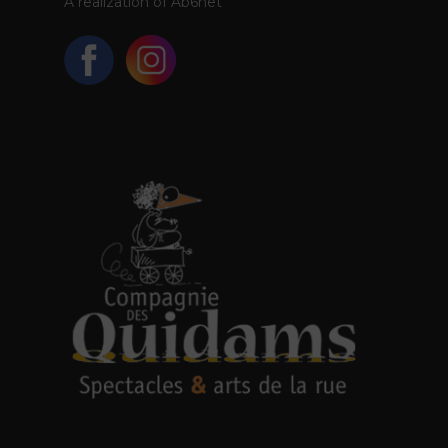
A realization of
Ab6net