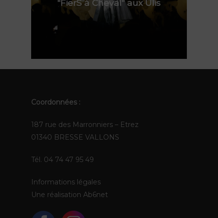
"FierS à Cheval" aux Ulis
FR
EN
Coordonnées :
187 rue des Marronniers – Etrez
01340 BRESSE VALLONS
Tél. 04 74 47 95 49
Informations légales
Une réalisation
Ab6net