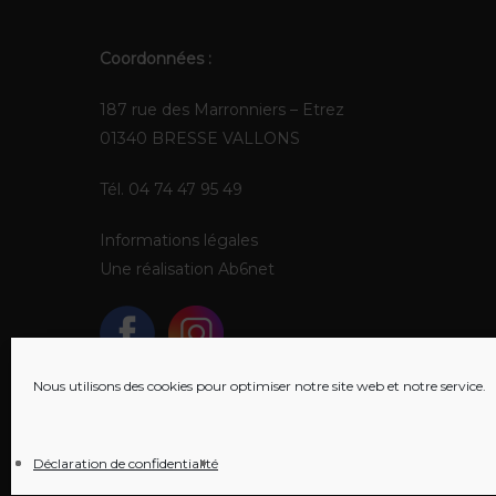
Coordonnées :
187 rue des Marronniers – Etrez
01340 BRESSE VALLONS
Tél. 04 74 47 95 49
Informations légales
Une réalisation
Ab6net
Nous utilisons des cookies pour optimiser notre site web et notre service.
Déclaration de confidentialité