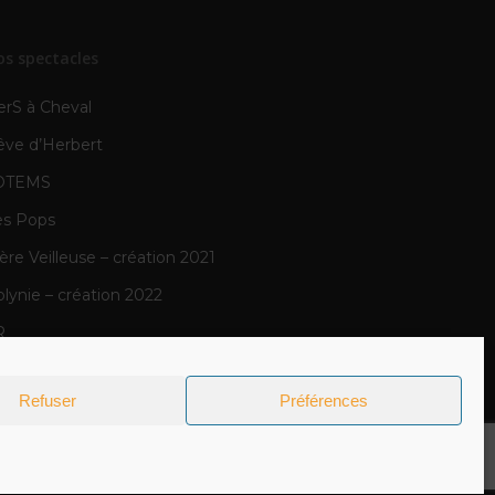
os spectacles
erS à Cheval
êve d’Herbert
OTEMS
es Pops
re Veilleuse – création 2021
lynie – création 2022
R
N
Refuser
Préférences