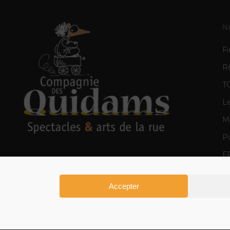
N
Fi
R
T
L
Mè
Po
F
E
Accepter