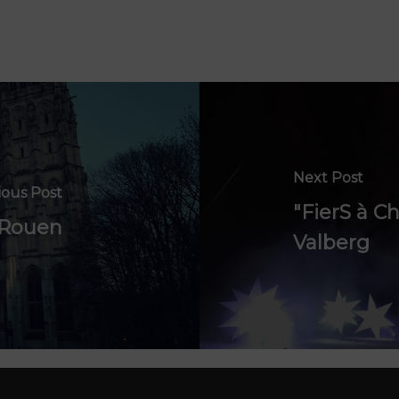
Next Post
ious Post
"FierS à C
à Rouen
Valberg