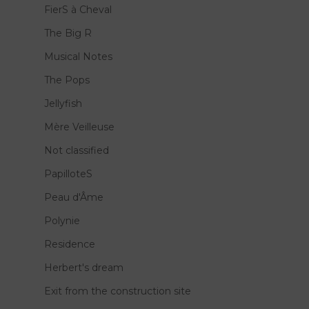
FierS à Cheval
The Big R
Musical Notes
The Pops
Jellyfish
Mère Veilleuse
Not classified
PapilloteS
Peau d'Âme
Polynie
Residence
Herbert's dream
Exit from the construction site