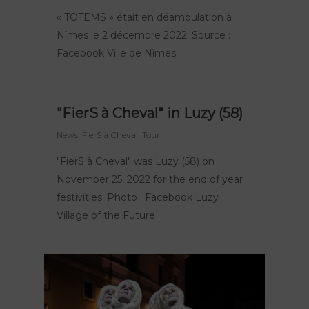
« TOTEMS » était en déambulation à
Nîmes le 2 décembre 2022. Source :
Facebook Ville de Nîmes
"FierS à Cheval" in Luzy (58)
News
,
FierS à Cheval
,
Tour
Our shows
"FierS à Cheval" was Luzy (58) on
November 25, 2022 for the end of year
Place of residence
Peau d’Âme
festivities. Photo : Facebook Luzy
FierS à Cheval
Agenda
The Big R
Village of the Future
Herbert's dream
Cultural actions
The company
TOTEMS
News
The Pops
Contact