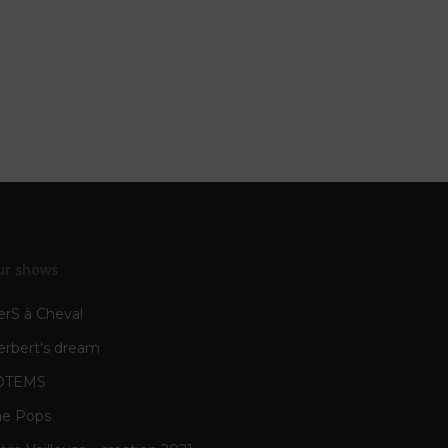
ur shows
erS à Cheval
erbert's dream
OTEMS
he Pops