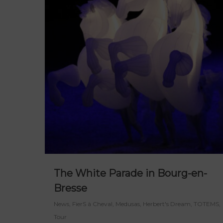
The White Parade in Bourg-en-
Bresse
News
, FierS à Cheval,
Medusas
,
Herbert's Dream
,
TOTEMS
,
Tour