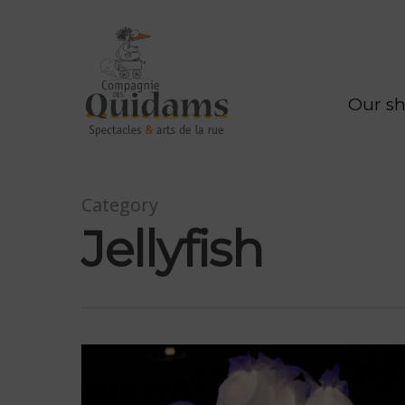
Our s
Category
Jellyfish