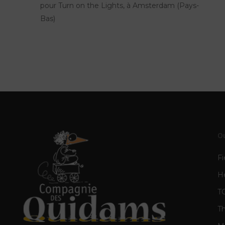
pour Turn on the Lights, à Amsterdam (Pays-
Bas)
O
Fi
H
T
T