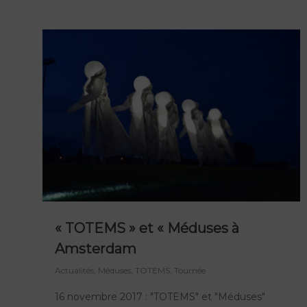
« TOTEMS » et « Méduses à
Amsterdam
Actualités
,
Méduses
,
TOTEMS
,
Tournée
16 novembre 2017 : "TOTEMS" et "Méduses"