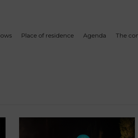
hows
Place of residence
Agenda
The co