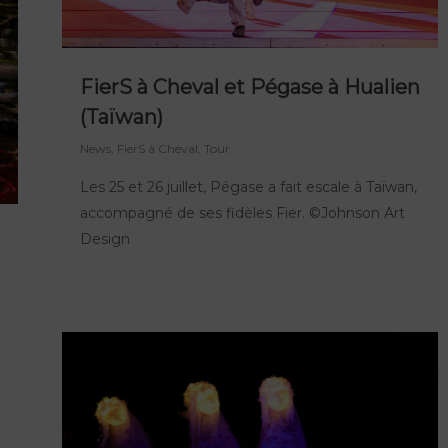
FierS à Cheval et Pégase à Hualien
(Taïwan)
News
,
FierS à Cheval
,
Tour
Les 25 et 26 juillet, Pégase a fait escale à Taïwan,
accompagné de ses fidèles Fier. ©Johnson Art
Design