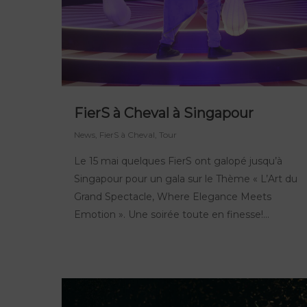
FierS à Cheval à Singapour
News
,
FierS à Cheval
,
Tour
Le 15 mai quelques FierS ont galopé jusqu’à
Singapour pour un gala sur le Thème « L’Art du
Grand Spectacle, Where Elegance Meets
Emotion ». Une soirée toute en finesse!…