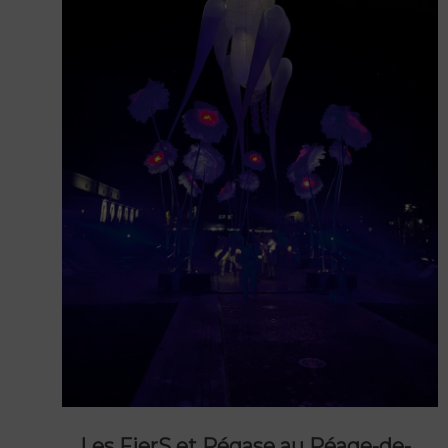
Les FierS et Pégase au Péage-de-