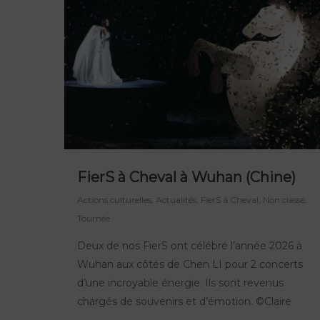
FierS à Cheval à Wuhan (Chine)
Actions culturelles
,
Actualités
,
FierS à Cheval
,
Non classé
,
Tournée
Deux de nos FierS ont célébré l’année 2026 à
Wuhan aux côtés de Chen LI pour 2 concerts
d’une incroyable énergie. Ils sont revenus
chargés de souvenirs et d’émotion. ©Claire