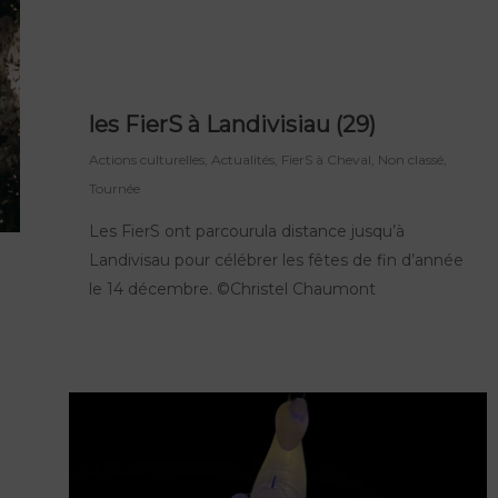
les FierS à Landivisiau (29)
Actions culturelles
,
Actualités
,
FierS à Cheval
,
Non classé
,
Tournée
Les FierS ont parcourula distance jusqu’à
Landivisau pour célébrer les fêtes de fin d’année
le 14 décembre. ©Christel Chaumont