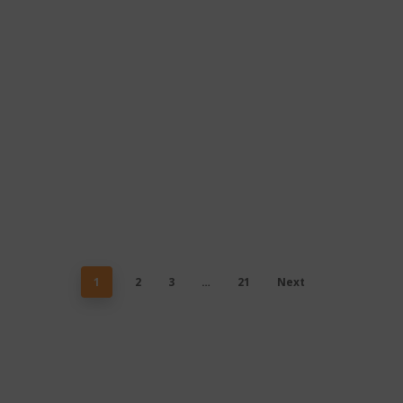
1
2
3
…
21
Next