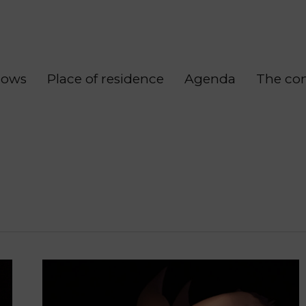
hows
Place of residence
Agenda
The co