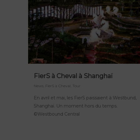
FierS à Cheval à Shanghaï
News
,
FierS à Cheval
,
Tour
En avril et mai, les FierS paissaient à Westbund,
Shanghaï. Un moment hors du temps.
©Westbound Central