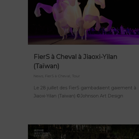
FierS à Cheval à Jiaoxi-Yilan
(Taïwan)
News
,
FierS à Cheval
,
Tour
Le 28 juillet des FierS gambadaient gaiement à
Jiaoxi-Yilan (Taïwan) ©Johnson Art Design