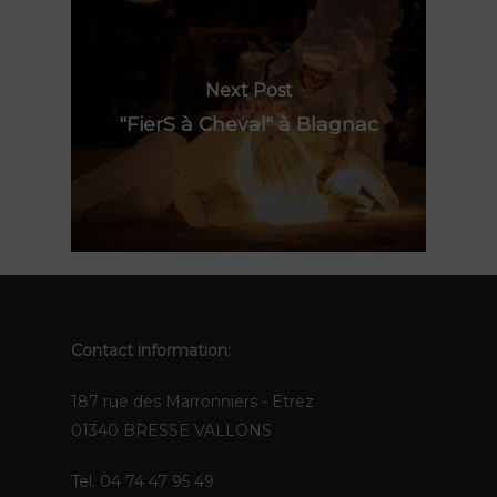
The Pops
Contact
Polynie
FR
Next Post
"FierS à Cheval" à Blagnac
EN
Contact information:
187 rue des Marronniers - Etrez
01340 BRESSE VALLONS
Tel. 04 74 47 95 49