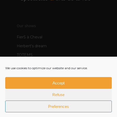
Our shows
FierS à Cheval
Herbert's dream
TOTEMS
The Pops
We use cookies to optimize our website and our service.
Mère Veilleuse - creation 2021
Polynie - creation 2022
Accept
FR
Refuse
EN
Preferences