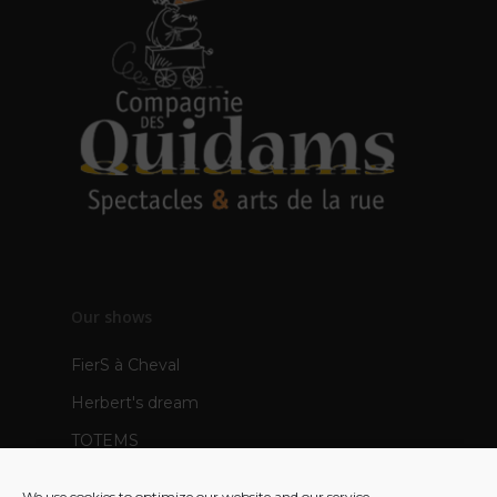
Our shows
FierS à Cheval
Herbert's dream
TOTEMS
The Pops
We use cookies to optimize our website and our service.