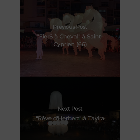
Previous Post
"FierS à Cheval" à Saint-
Cyprien (66)
Our shows
Place of residence
Peau d’Âme
FierS à Cheval
Agenda
The Big R
Herbert's dream
Cultural actions
The company
TOTEMS
News
Next Post
The Pops
"Rêve d'Herbert" à Tavira
Contact
Polynie
FR