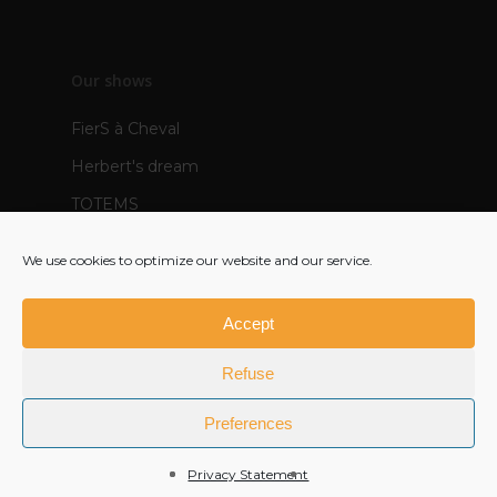
Our shows
FierS à Cheval
Herbert's dream
TOTEMS
The Pops
We use cookies to optimize our website and our service.
Mère Veilleuse - creation 2021
Polynie - creation 2022
Accept
FR
Refuse
EN
Preferences
Privacy Statement