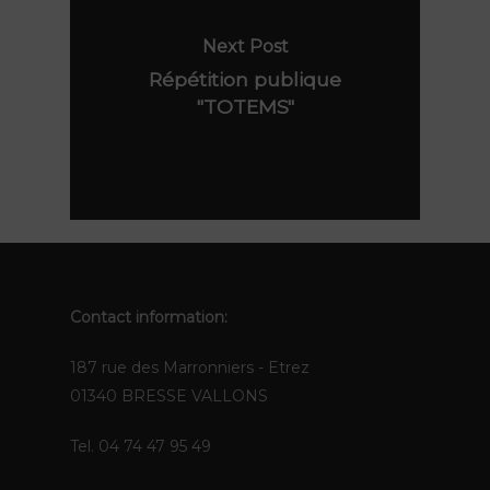
The Pops
Contact
Polynie
Next Post
FR
Répétition publique
"TOTEMS"
EN
Contact information:
187 rue des Marronniers - Etrez
01340 BRESSE VALLONS
Tel. 04 74 47 95 49