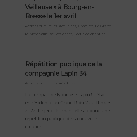
Veilleuse » à Bourg-en-
Bresse le 1er avril
Actions culturelles
,
Actualités
,
Création
,
Le Grand
R
,
Mère Veilleuse
,
Résidence
,
Sortie de chantier
Répétition publique de la
compagnie Lapin 34
Actions culturelles
,
Résidence
La compagnie lyonnaise Lapin34 était
en résidence au Grand R du 7 au 11 mars
2022. Le jeudi 10 mars, elle a donné une
répétition publique de sa nouvelle
création,…