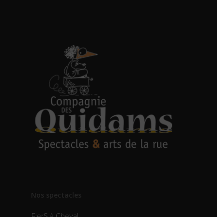
Nos spectacles
FierS à Cheval