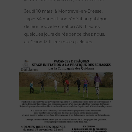
Jeudi 10 mars, à Montrevel-en-Bresse,
Lapin 34 donnait une répétition publique
de leur nouvelle création ANTI, après
quelques jours de résidence chez nous,
au Grand R. Il leur reste quelques…
Nos spectacles
Lieu de résidence
Peau d’Âme
FierS à Cheval
Agenda
Le Grand R
Rêve d’Herbert
Actions culturelles
La compagnie
TOTEMS
Actualités
Les Pops
Contact
Polynie