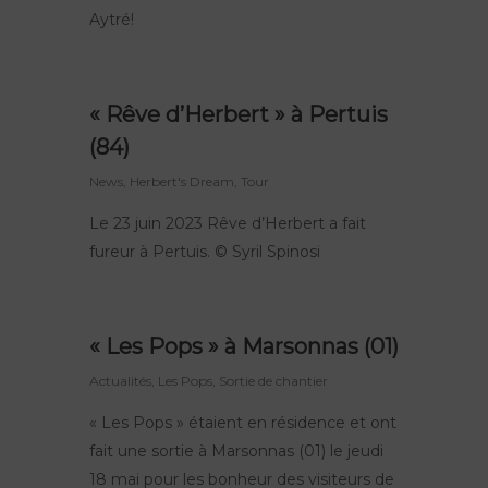
Aytré!
« Rêve d’Herbert » à Pertuis
(84)
News
,
Herbert's Dream
,
Tour
Le 23 juin 2023 Rêve d’Herbert a fait
fureur à Pertuis. © Syril Spinosi
« Les Pops » à Marsonnas (01)
Actualités
,
Les Pops
,
Sortie de chantier
« Les Pops » étaient en résidence et ont
fait une sortie à Marsonnas (01) le jeudi
18 mai pour les bonheur des visiteurs de