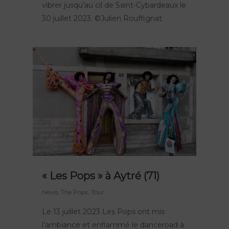
vibrer jusqu’au cil de Saint-Cybardeaux le
TOTEMS
News
30 juillet 2023. ©Julien Rouffignat
The Pops
Contact
Polynie
FR
EN
« Les Pops » à Aytré (71)
News
,
The Pops
,
Tour
Le 13 juillet 2023 Les Pops ont mis
l’ambiance et enflammé le danceroad à