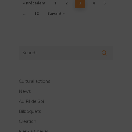
« Précédent
1
2
3
4
5
…
12
Suivant »
Cultural actions
News
Au Fil de Soi
Bilboquets
Creation
FierS à Cheval