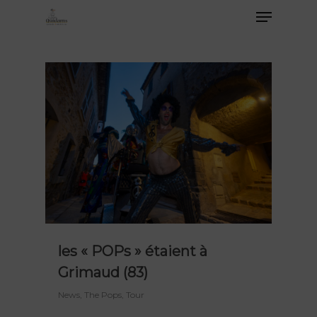
les « POPs » étaient à
Grimaud (83)
News
,
The Pops
,
Tour