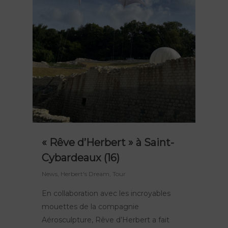
« Rêve d’Herbert » à Saint-
Our shows
Cybardeaux (16)
News
,
Herbert's Dream
,
Tour
Place of residence
Peau d’Âme
En collaboration avec les incroyables
FierS à Cheval
Agenda
The Big R
mouettes de la compagnie
Herbert's dream
Cultural actions
The company
Aérosculpture, Rêve d’Herbert a fait