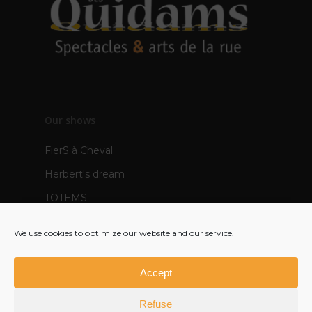
Our shows
FierS à Cheval
Herbert's dream
TOTEMS
The Pops
We use cookies to optimize our website and our service.
Mère Veilleuse - creation 2021
Polynie - creation 2022
Accept
FR
Refuse