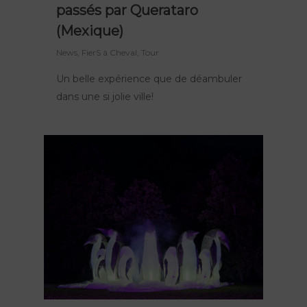
passés par Querataro
(Mexique)
News
,
FierS à Cheval
,
Tour
Un belle expérience que de déambuler
dans une si jolie ville!