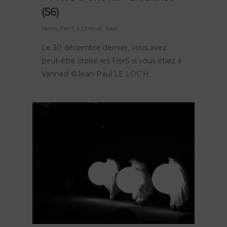
(56)
News
,
FierS à Cheval
,
Tour
Le 30 décembre dernier, vous avez
peut-être croisé les FierS si vous étiez à
Vannes! ©Jean-Paul LE LOC’H